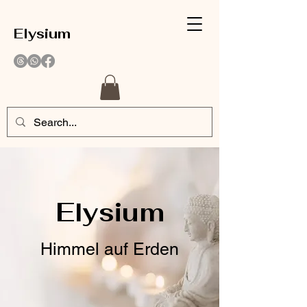
Elysium
Elysium
Himmel auf Erden