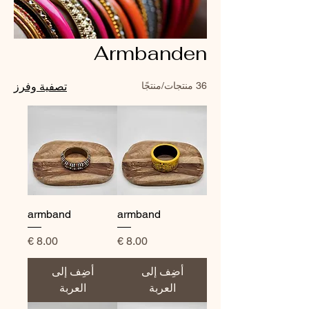
Armbanden
36 منتجات/منتجًا
تصفية وفرز
armband
armband
السعر
السعر
أضِف إلى
أضِف إلى
العربة
العربة