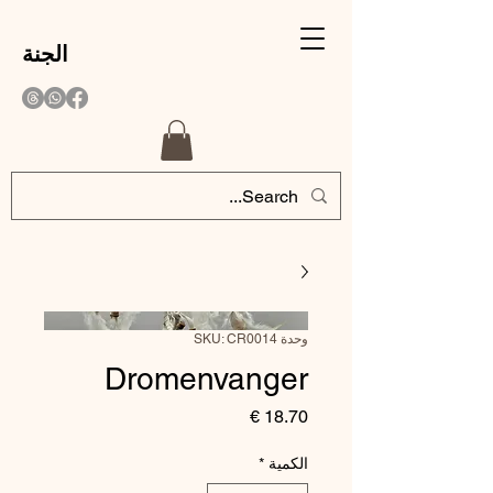
الجنة
وحدة SKU: CR0014
Dromenvanger
السعر
الكمية
*